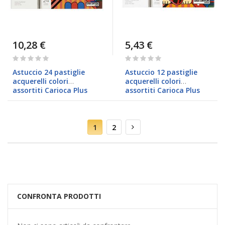
10,28 €
5,43 €
Rating:
Rating:
0%
0%
Astuccio 24 pastiglie
Astuccio 12 pastiglie
acquerelli colori
acquerelli colori
assortiti Carioca Plus
assortiti Carioca Plus
Pagina
Attualmente
Pagina
Pagina
Successivo
1
2
stai
leggendo
la
pagina
CONFRONTA PRODOTTI