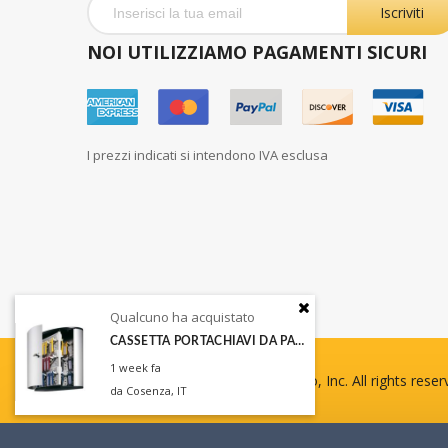
Iscriviti
NOI UTILIZZIAMO PAGAMENTI SICURI
I prezzi indicati si intendono IVA esclusa
Qualcuno ha acquistato
Qualc
CASSETTA PORTACHIAVI DA PARETE KEY BOX 54 DURAB
10 Bu
1 week fa
12 hour
Copyright © 2013-present Magento, Inc. All rights reser
da Cosenza, IT
da Otra