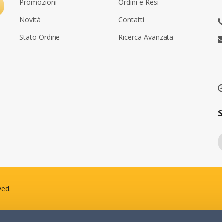
Promozioni
Ordini e Resi
Novità
Contatti
Stato Ordine
Ricerca Avanzata
uno ha acquistato
Qualcuno ha acquistato
LE
ste imbottite GOLD C 15X21cm UTILE avana MAIL LITE® SEALED AIR®
10 Buste imbottite GOLD E 22
s fa
12 hours fa
ved.
nto , IT
da Otranto , IT