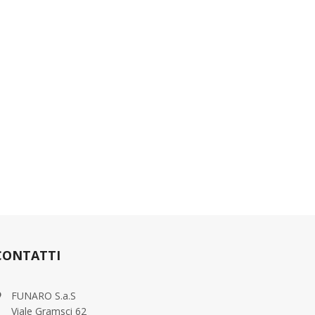
CONTATTI
FUNARO S.a.S
Viale Gramsci 62