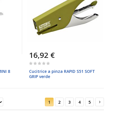
16,92 €
Rating:
0%
INI 8
Cucitrice a pinza RAPID S51 SOFT
GRIP verde
Pagina
Attualmente
Pagina
Pagina
Pagina
Pagina
Pagina
Successivo
1
2
3
4
5
stai
leggendo
la
pagina