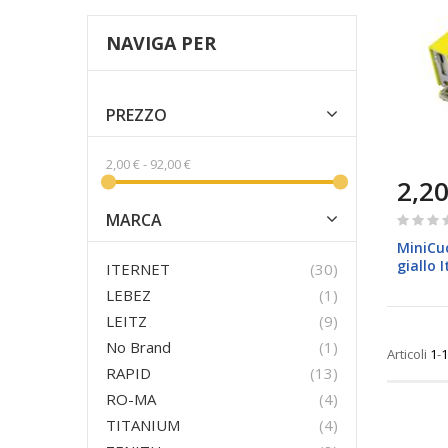
NAVIGA PER
PREZZO
2,00 €
-
92,00 €
2,20
Rating:
MARCA
0%
MiniCuc
giallo 
prodotti
ITERNET
30
elemento
LEBEZ
1
prodotti
LEITZ
9
elemento
No Brand
1
Articoli
1
-
1
prodotti
RAPID
13
prodotti
RO-MA
4
prodotti
TITANIUM
4