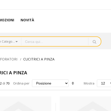
MOZIONI
NOVITÀ
Tutte le Categorie
RFORATORI
CUCITRICI A PINZA
ICI A PINZA
Imposta
2
di
70
Ordina per
Mostra
la
direzione
decrescente