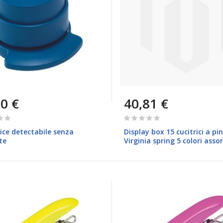
0 €
40,81 €
Rating:
0%
ice detectabile senza
Display box 15 cucitrici a pi
te
Virginia spring 5 colori assor
pastello Ite