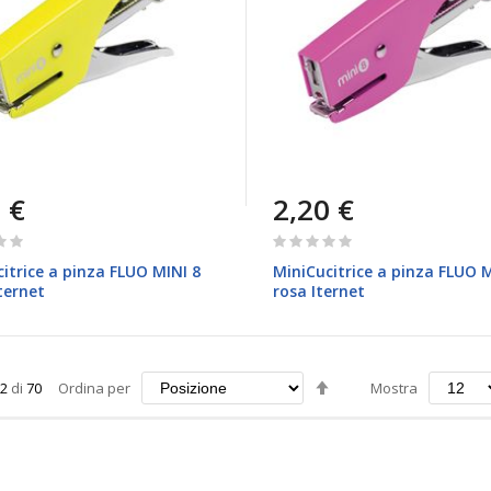
 €
2,20 €
Rating:
0%
itrice a pinza FLUO MINI 8
MiniCucitrice a pinza FLUO M
Iternet
rosa Iternet
Imposta
2
di
70
Ordina per
Mostra
la
direzione
decrescente