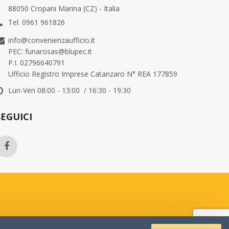
88050 Cropani Marina (CZ) - Italia
Tel. 0961 961826
info@convenienzaufficio.it
PEC: funarosas@blupec.it
P.I. 02796640791
Ufficio Registro Imprese Catanzaro N° REA 177859
Lun-Ven 08:00 - 13:00 / 16:30 - 19:30
SEGUICI
Qualcuno ha acquistato
Qualc
X26cm UTILE avana MAIL LITE® SEALED AIR®
Nastro adesivo 50mm x 66m Trasparente PP36NN Eurocel
CART
12 hours fa
12 hou
da Otranto , IT
da Otr