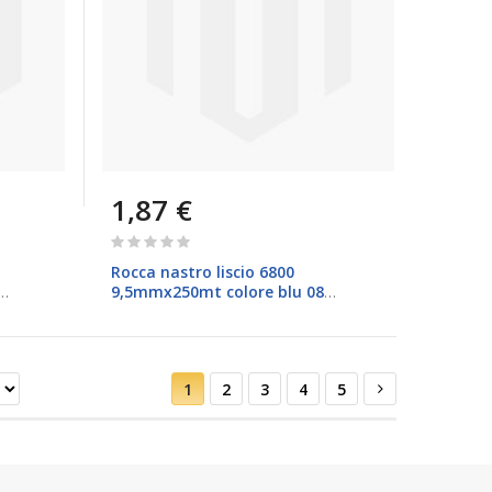
1,87 €
Rating:
0%
Rocca nastro liscio 6800
9,5mmx250mt colore blu 08
Brizzolari
Pagina
Attualmente
Pagina
Pagina
Pagina
Pagina
Pagina
Successivo
1
2
3
4
5
stai
leggendo
la
pagina