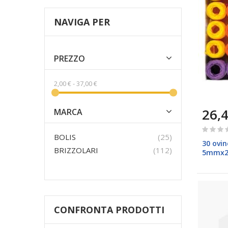
NAVIGA PER
PREZZO
2,00 €
-
37,00 €
26,4
MARCA
Rating:
prodotti
BOLIS
25
0%
30 ovin
prodotti
BRIZZOLARI
112
5mmx2
primave
CONFRONTA PRODOTTI