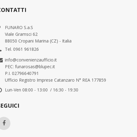
CONTATTI
FUNARO S.a.S
Viale Gramsci 62
88050 Cropani Marina (CZ) - Italia
Tel. 0961 961826
info@convenienzaufficio.it
PEC: funarosas@blupec.it
P.I. 02796640791
Ufficio Registro Imprese Catanzaro N° REA 177859
Lun-Ven 08:00 - 13:00 / 16:30 - 19:30
SEGUICI
Qualcuno ha acquistato
Qualc