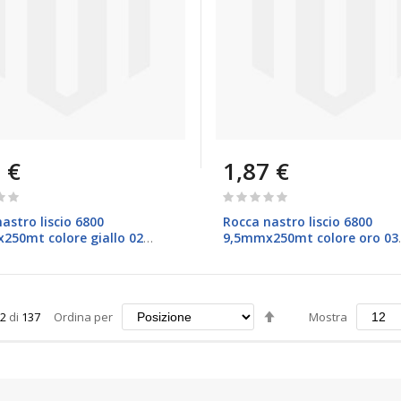
 €
1,87 €
Rating:
0%
astro liscio 6800
Rocca nastro liscio 6800
250mt colore giallo 02
9,5mmx250mt colore oro 03
ari
Brizzolari
Imposta
2
di
137
Ordina per
Mostra
la
direzione
decrescente