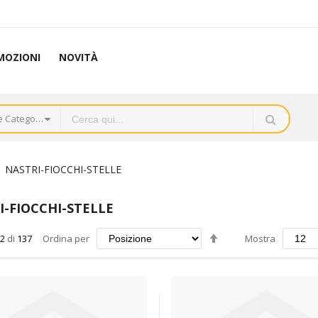
MOZIONI
NOVITÀ
Tutte le Categorie
NASTRI-FIOCCHI-STELLE
I-FIOCCHI-STELLE
Imposta
2
di
137
Ordina per
Mostra
la
direzione
decrescente