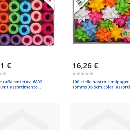
1 €
16,26 €
Rating:
0%
e rafia sintetica 6802
100 stelle nastro similpaper
0mt assortimento
15mmxD6,5cm colori assorti
ra Brizzolari
primavera Brizzolari