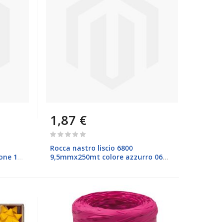
1,87 €
Rating:
0%
Rocca nastro liscio 6800
one 12
9,5mmx250mt colore azzurro 06
Brizzolari