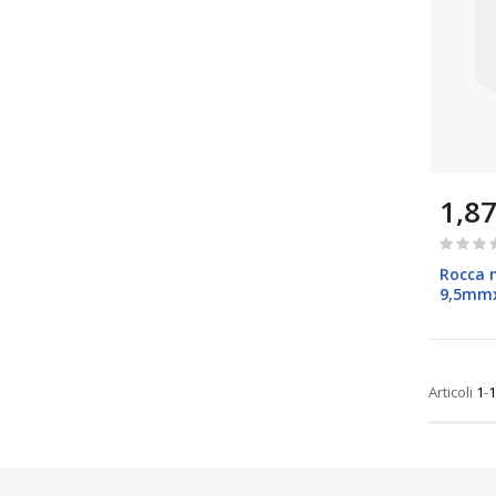
1,87
Rating:
0%
Rocca n
9,5mmx
Brizzol
Articoli
1
-
1