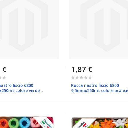
 €
1,87 €
Rating:
0%
astro liscio 6800
Rocca nastro liscio 6800
250mt colore verde
9,5mmx250mt colore aranci
a 09 Brizzolari
Brizzolari