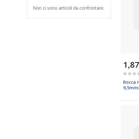
Non ci sono articoli da confrontare.
1,87
Rating:
0%
Rocca n
9,5mmx
Brizzol