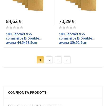
84,62 €
73,29 €
Rating:
Rating:
0%
0%
100 Sacchetti e-
100 Sacchetti e-
commerce E-Double
commerce E-Double
avana 44.5x58,5cm
avana 35x52,5cm
Pagina
Attualmente
Pagina
Pagina
Pagina
Successivo
1
2
3
stai
leggendo
la
pagina
CONFRONTA PRODOTTI