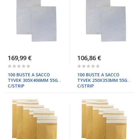
169,99 €
106,86 €
Rating:
Rating:
0%
0%
100 BUSTE A SACCO
100 BUSTE A SACCO
TYVEK 305X406MM 55GR
TYVEK 250X353MM 55GR
C/STRIP
C/STRIP