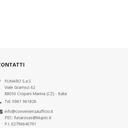
CONTATTI
FUNARO S.a.S
Viale Gramsci 62
88050 Cropani Marina (CZ) - Italia
Tel. 0961 961826
info@convenienzaufficio.it
PEC: funarosas@blupec.it
P.I. 02796640791