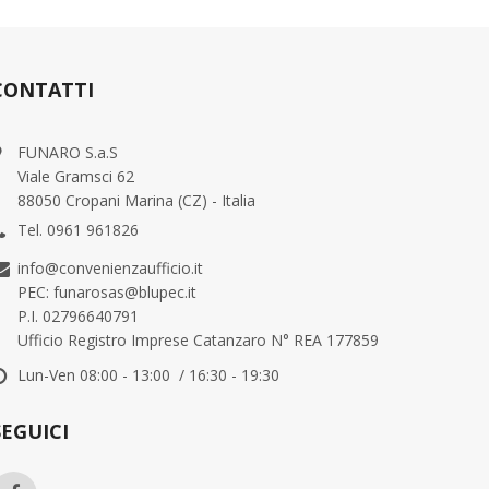
CONTATTI
FUNARO S.a.S
Viale Gramsci 62
88050 Cropani Marina (CZ) - Italia
Tel. 0961 961826
info@convenienzaufficio.it
PEC: funarosas@blupec.it
P.I. 02796640791
Ufficio Registro Imprese Catanzaro N° REA 177859
Lun-Ven 08:00 - 13:00 / 16:30 - 19:30
SEGUICI