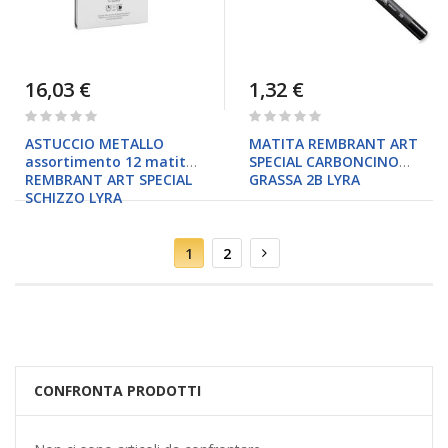
16,03 €
1,32 €
Rating:
Rating:
0%
0%
ASTUCCIO METALLO
MATITA REMBRANT ART
assortimento 12 matite
SPECIAL CARBONCINO
REMBRANT ART SPECIAL
GRASSA 2B LYRA
SCHIZZO LYRA
Pagina
Attualmente
Pagina
Pagina
Successivo
1
2
stai
leggendo
la
pagina
CONFRONTA PRODOTTI