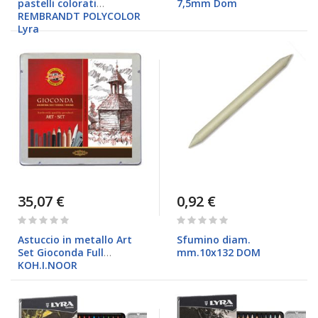
pastelli colorati
7,5mm Dom
REMBRANDT POLYCOLOR
Lyra
35,07 €
0,92 €
Rating:
Rating:
0%
0%
Astuccio in metallo Art
Sfumino diam.
Set Gioconda Full
mm.10x132 DOM
KOH.I.NOOR