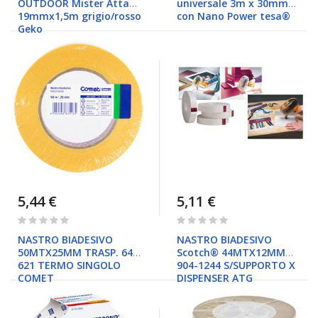
OUTDOOR Mister Attach
universale 3m x 30mm
19mmx1,5m grigio/rosso
con Nano Power tesa®
Geko
5,44 €
5,11 €
Rating:
Rating:
0%
0%
NASTRO BIADESIVO
NASTRO BIADESIVO
50MTX25MM TRASP. 64-
Scotch® 44MTX12MM
621 TERMO SINGOLO
904-1244 S/SUPPORTO X
COMET
DISPENSER ATG