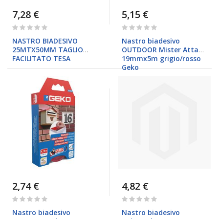
7,28 €
5,15 €
Rating:
Rating:
0%
0%
NASTRO BIADESIVO
Nastro biadesivo
25MTX50MM TAGLIO
OUTDOOR Mister Attach
FACILITATO TESA
19mmx5m grigio/rosso
Geko
2,74 €
4,82 €
Rating:
Rating:
0%
0%
Nastro biadesivo
Nastro biadesivo