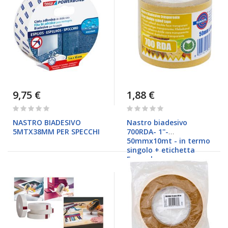
9,75 €
1,88 €
Rating:
Rating:
0%
0%
NASTRO BIADESIVO
Nastro biadesivo
5MTX38MM PER SPECCHI
700RDA- 1''-
50mmx10mt - in termo
singolo + etichetta
Eurocel