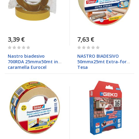
3,39 €
7,63 €
Rating:
Rating:
0%
0%
Nastro biadesivo
NASTRO BIADESIVO
700RDA 25mmx50mt in
50mmx25mt Extra-forte
caramella Eurocel
Tesa