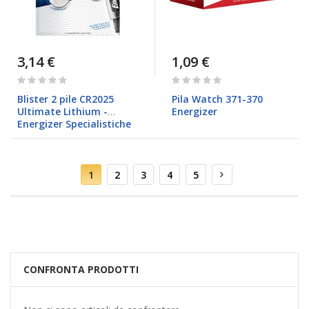
3,14 €
1,09 €
Rating:
Rating:
0%
0%
Blister 2 pile CR2025
Pila Watch 371-370
Ultimate Lithium -
Energizer
Energizer Specialistiche
Pagina
Attualmente
Pagina
Pagina
Pagina
Pagina
Pagina
Successivo
1
2
3
4
5
stai
leggendo
la
pagina
CONFRONTA PRODOTTI