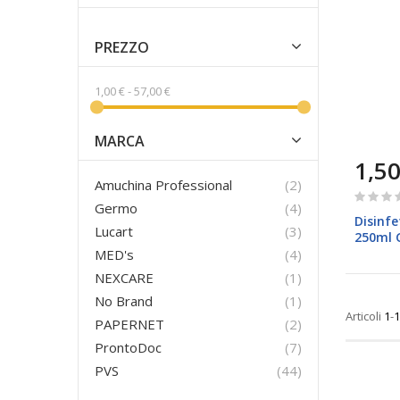
PREZZO
1,00 €
-
57,00 €
MARCA
1,50
prodotti
Amuchina Professional
2
Rating:
prodotti
Germo
4
0%
Disinfe
prodotti
Lucart
3
250ml 
prodotti
MED's
4
elemento
NEXCARE
1
elemento
No Brand
1
Articoli
1
-
1
prodotti
PAPERNET
2
prodotti
ProntoDoc
7
prodotti
PVS
44