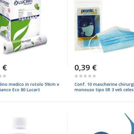
 €
0,39 €
Rating:
0%
lino medico in rotolo 59cm x
Conf. 10 mascherine chirurg
ianco Eco 80 Lucart
monouso tipo IIR 3 veli celes
ProntoDoc