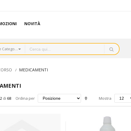
MOZIONI
NOVITÀ
Tutte le Categorie
CORSO
MEDICAMENTI
AMENTI
Imposta
2
di
68
Ordina per
Mostra
la
direzione
decrescente