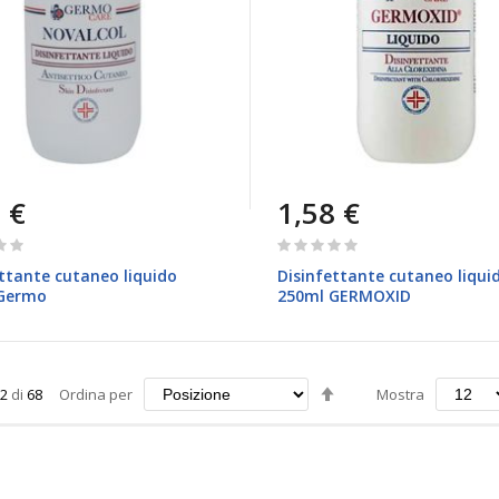
 €
1,58 €
Rating:
0%
ttante cutaneo liquido
Disinfettante cutaneo liqui
Germo
250ml GERMOXID
Imposta
2
di
68
Ordina per
Mostra
la
direzione
decrescente