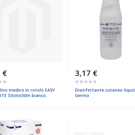
 €
3,17 €
Rating:
0%
ino medico in rotolo EASY
Disinfettante cutaneo liqui
ITE 53cmx50m bianco
Germo