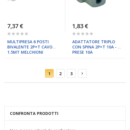
7,37 €
1,83 €
Rating:
Rating:
0%
0%
MULTIPRESA 6 POSTI
ADATTATORE TRIPLO
BIVALENTE 2P+T CAVO
CON SPINA 2P+T 10A - 3
1.5MT MELCHIONI
PRESE 10A
Pagina
Attualmente
Pagina
Pagina
Pagina
Successivo
1
2
3
stai
leggendo
la
pagina
CONFRONTA PRODOTTI