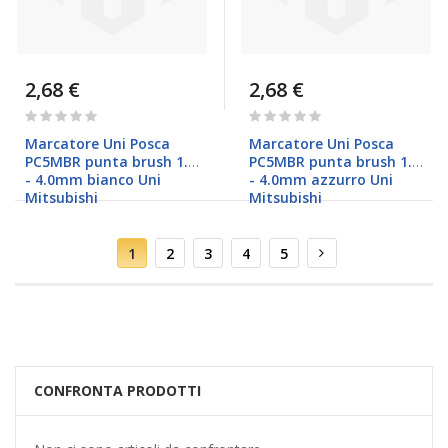
2,68 €
2,68 €
Rating:
Rating:
0%
0%
Marcatore Uni Posca
Marcatore Uni Posca
PC5MBR punta brush 1.0
PC5MBR punta brush 1.0
- 4.0mm bianco Uni
- 4.0mm azzurro Uni
Mitsubishi
Mitsubishi
Pagina
Attualmente
Pagina
Pagina
Pagina
Pagina
Pagina
Successivo
1
2
3
4
5
stai
leggendo
la
pagina
CONFRONTA PRODOTTI