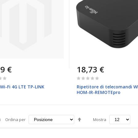
9 €
18,73 €
Rating:
0%
Wi-Fi 4G LTE TP-LINK
Ripetitore di telecomandi WI
HOM-IR-REMOTEpro
Imposta
i
Ordina per
Mostra
la
direzione
decrescente