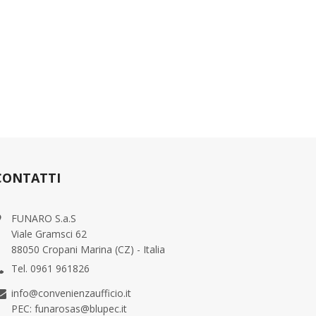
CONTATTI
FUNARO S.a.S
Viale Gramsci 62
88050 Cropani Marina (CZ) - Italia
Tel. 0961 961826
info@convenienzaufficio.it
PEC: funarosas@blupec.it