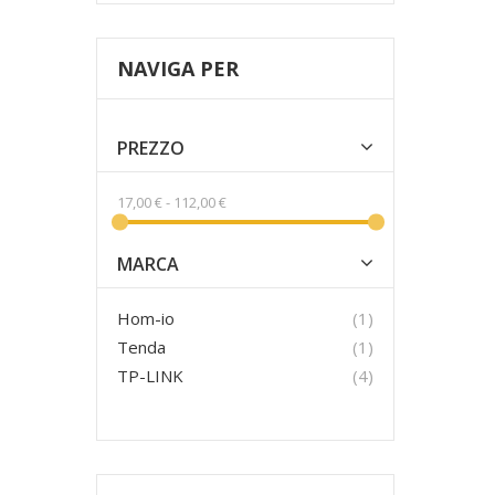
NAVIGA PER
PREZZO
17,00 €
-
112,00 €
MARCA
elemento
Hom-io
1
elemento
Tenda
1
prodotti
TP-LINK
4