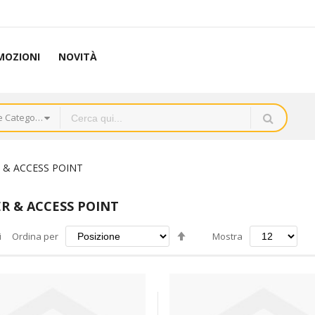
MOZIONI
NOVITÀ
Tutte le Categorie
 & ACCESS POINT
R & ACCESS POINT
Imposta
i
Ordina per
Mostra
la
direzione
decrescente