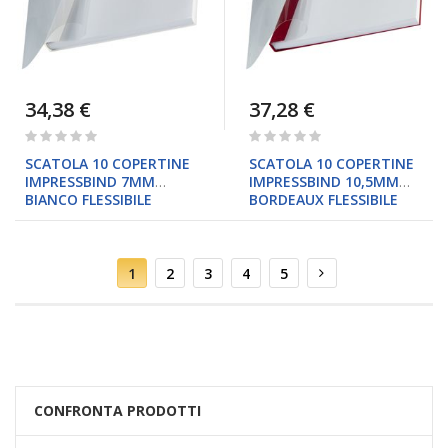
34,38 €
37,28 €
Rating:
Rating:
0%
0%
SCATOLA 10 COPERTINE
SCATOLA 10 COPERTINE
IMPRESSBIND 7MM
IMPRESSBIND 10,5MM
BIANCO FLESSIBILE
BORDEAUX FLESSIBILE
Pagina
Attualmente
Pagina
Pagina
Pagina
Pagina
Pagina
Successivo
1
2
3
4
5
stai
leggendo
la
pagina
CONFRONTA PRODOTTI