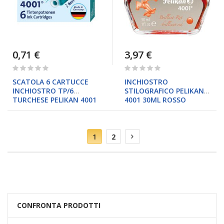
0,71 €
3,97 €
Rating:
Rating:
0%
0%
SCATOLA 6 CARTUCCE
INCHIOSTRO
INCHIOSTRO TP/6
STILOGRAFICO PELIKAN
TURCHESE PELIKAN 4001
4001 30ML ROSSO
Pagina
Attualmente
Pagina
Pagina
Successivo
1
2
stai
leggendo
la
pagina
CONFRONTA PRODOTTI