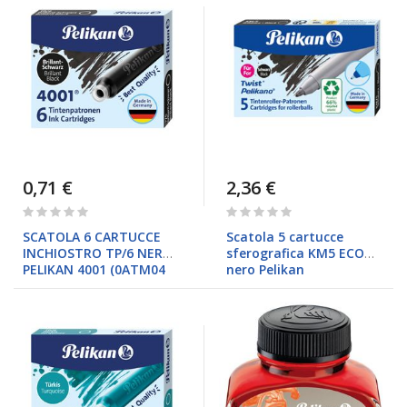
0,71 €
2,36 €
Rating:
Rating:
0%
0%
SCATOLA 6 CARTUCCE
Scatola 5 cartucce
INCHIOSTRO TP/6 NERO
sferografica KM5 ECO
PELIKAN 4001 (0ATM04
nero Pelikan