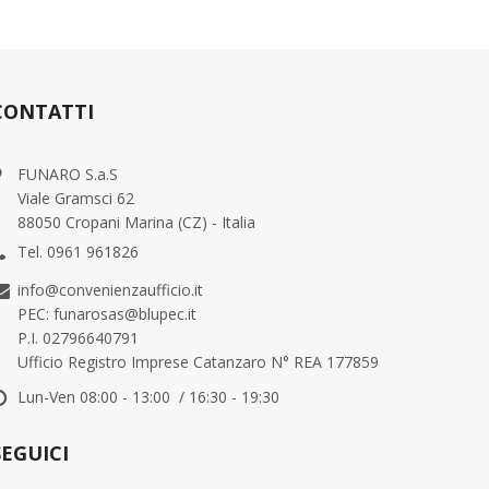
CONTATTI
FUNARO S.a.S
Viale Gramsci 62
88050 Cropani Marina (CZ) - Italia
Tel. 0961 961826
info@convenienzaufficio.it
PEC: funarosas@blupec.it
P.I. 02796640791
Ufficio Registro Imprese Catanzaro N° REA 177859
Lun-Ven 08:00 - 13:00 / 16:30 - 19:30
SEGUICI