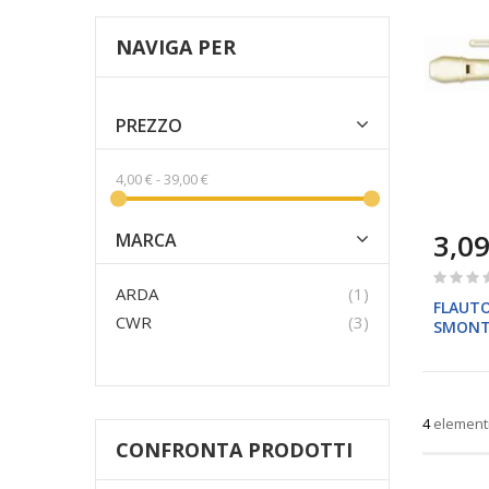
NAVIGA PER
PREZZO
4,00 €
-
39,00 €
3,09
MARCA
Rating:
elemento
ARDA
1
0%
FLAUTO
prodotti
CWR
3
SMONT
ARDA
4
element
CONFRONTA PRODOTTI