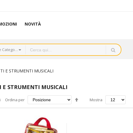
MOZIONI
NOVITÀ
Tutte le Categorie
TI E STRUMENTI MUSICALI
I E STRUMENTI MUSICALI
Imposta
i
Ordina per
Mostra
la
direzione
decrescente