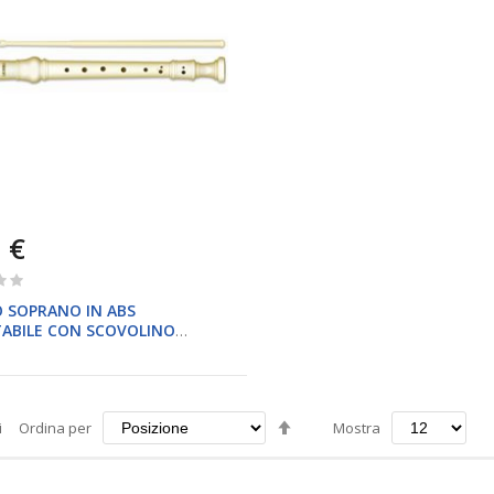
 €
 SOPRANO IN ABS
ABILE CON SCOVOLINO
Imposta
i
Ordina per
Mostra
la
direzione
decrescente