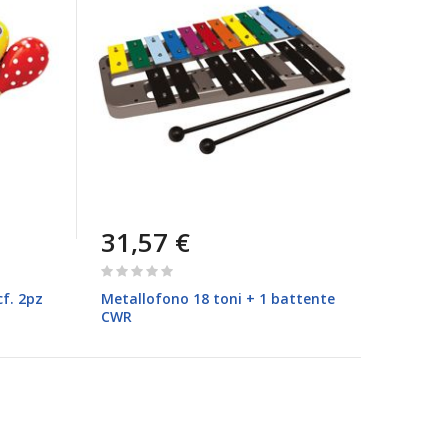
31,57 €
Rating:
0%
cf. 2pz
Metallofono 18 toni + 1 battente
CWR