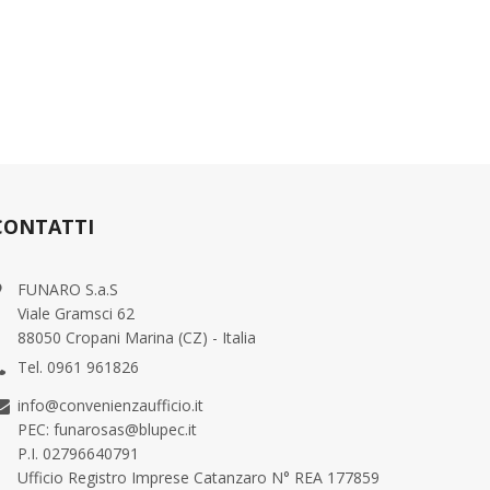
CONTATTI
FUNARO S.a.S
Viale Gramsci 62
88050 Cropani Marina (CZ) - Italia
Tel. 0961 961826
info@convenienzaufficio.it
PEC: funarosas@blupec.it
P.I. 02796640791
Ufficio Registro Imprese Catanzaro N° REA 177859