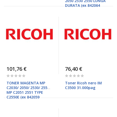
2050 2530 2550 LUNGA
DURATA (ex 842064
101,76 €
76,40 €
Rating:
Rating:
0%
0%
TONER MAGENTA MP
Toner Ricoh nero IM
C2030/ 2050/ 2530/ 2550
C3500 31.000pag
MP C2051 2551 TYPE
C2550E (ex 842059