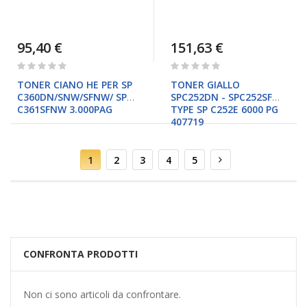
95,40 €
151,63 €
Rating:
Rating:
0%
0%
TONER CIANO HE PER SP
TONER GIALLO
C360DN/SNW/SFNW/ SP
SPC252DN - SPC252SF
C361SFNW 3.000PAG
TYPE SP C252E 6000 PG
407719
Pagina
Attualmente
Pagina
Pagina
Pagina
Pagina
Pagina
Successivo
1
2
3
4
5
stai
leggendo
la
pagina
CONFRONTA PRODOTTI
Non ci sono articoli da confrontare.