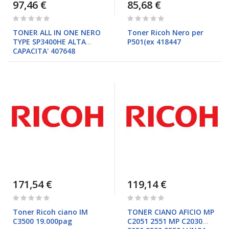
97,46 €
85,68 €
Rating:
Rating:
0%
0%
TONER ALL IN ONE NERO
Toner Ricoh Nero per
TYPE SP3400HE ALTA
P501(ex 418447
CAPACITA' 407648
171,54 €
119,14 €
Rating:
Rating:
0%
0%
Toner Ricoh ciano IM
TONER CIANO AFICIO MP
C3500 19.000pag
C2051 2551 MP C2030