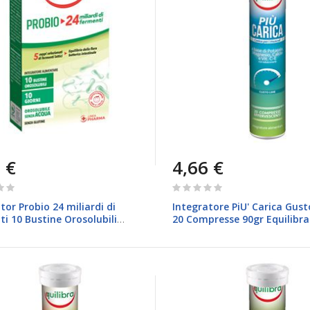
 €
4,66 €
Rating:
0%
tor Probio 24 miliardi di
Integratore PiU' Carica Gus
i 10 Bustine Orosolubili
20 Compresse 90gr Equilibra
uilibra