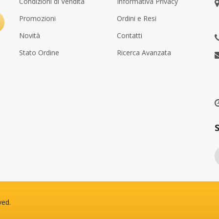
Condizioni di Vendita
Informativa Privacy
Promozioni
Ordini e Resi
Novità
Contatti
Stato Ordine
Ricerca Avanzata
uno ha acquistato
Qualcuno ha acquistato
LE
ste imbottite GOLD C 15X21cm UTILE avana MAIL LITE® SEALED AIR®
10 Buste imbottite GOLD E 22
s fa
21 hours fa
ved.
nto , IT
da Otranto , IT