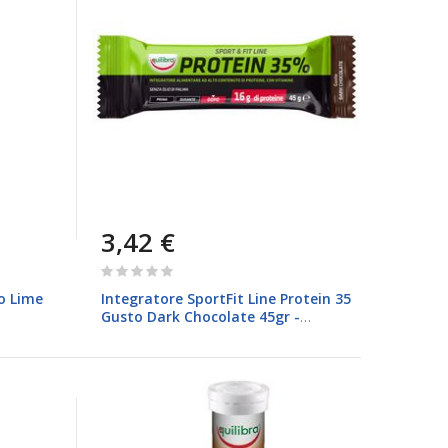
3,42 €
Rating:
0%
to Lime
Integratore SportFit Line Protein 35
Gusto Dark Chocolate 45gr -
stagionale