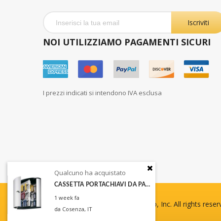
Iscriviti
NOI UTILIZZIAMO PAGAMENTI SICURI
I prezzi indicati si intendono IVA esclusa
Qualcuno ha acquistato
Qualc
CASSETTA PORTACHIAVI DA PARETE KEY BOX 54 DURAB
10 Bu
1 week fa
21 hour
Copyright © 2013-present Magento, Inc. All rights reser
da Cosenza, IT
da Otra