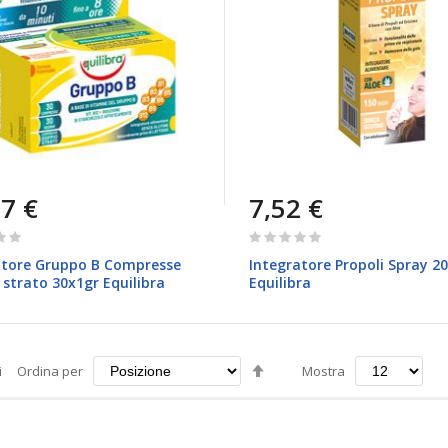
7 €
7,52 €
Rating:
0%
atore Gruppo B Compresse
Integratore Propoli Spray 2
strato 30x1gr Equilibra
Equilibra
Imposta
i
Ordina per
Mostra
la
direzione
decrescente