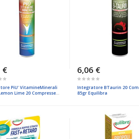
 €
6,06 €
Rating:
0%
tore PiU' VitamineMinerali
Integratore BTaurin 20 Com
Lemon Lime 20 Compresse
85gr Equilibra
uilibra