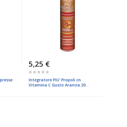
5,25 €
Rating:
0%
presse
Integratore PiU' Propoli cn
Vitamina C Gusto Arancia 20
Compresse 88g Equilibra