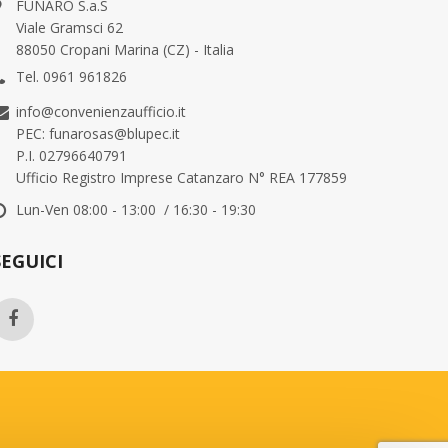
FUNARO S.a.S
Viale Gramsci 62
88050 Cropani Marina (CZ) - Italia
Tel. 0961 961826
info@convenienzaufficio.it
PEC: funarosas@blupec.it
P.I. 02796640791
Ufficio Registro Imprese Catanzaro N° REA 177859
Lun-Ven 08:00 - 13:00 / 16:30 - 19:30
SEGUICI
Qualcuno ha acquistato
Qualc
X26cm UTILE avana MAIL LITE® SEALED AIR®
Nastro adesivo 50mm x 66m Trasparente PP36NN Eurocel
CART
21 hours fa
21 hou
da Otranto , IT
da Otr