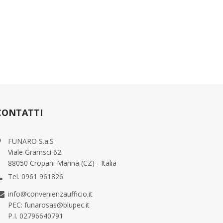
CONTATTI
FUNARO S.a.S
Viale Gramsci 62
88050 Cropani Marina (CZ) - Italia
Tel. 0961 961826
info@convenienzaufficio.it
PEC: funarosas@blupec.it
P.I. 02796640791