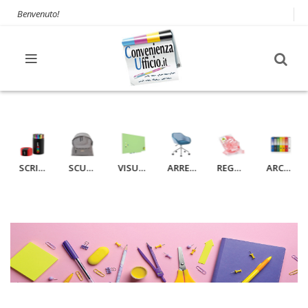
Benvenuto!
SCRITTURA
SCUOLA
VISUAL & COMUNICAZIONE
ARREDAMENTO
REGALO
ARCHIVIAZIONE