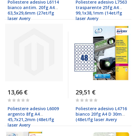
Poliestere adesivo L6114
Poliestere adesivo L7563
bianco antim. 20fg A4
trasparente 25fg A4
63,5x29,6mm (27et/fg
99,1x38,1mm (14et/fg
laser Avery
laser Avery
13,66 €
29,51 €
Rating:
Rating:
0%
0%
Poliestere adesivo L6009
Poliestere adesivo L4716
argento 8fg A4
bianco 20fg A4 D 30mm
45,7x21,2mm (48et/fg
(48et/fg laser Avery
laser Avery