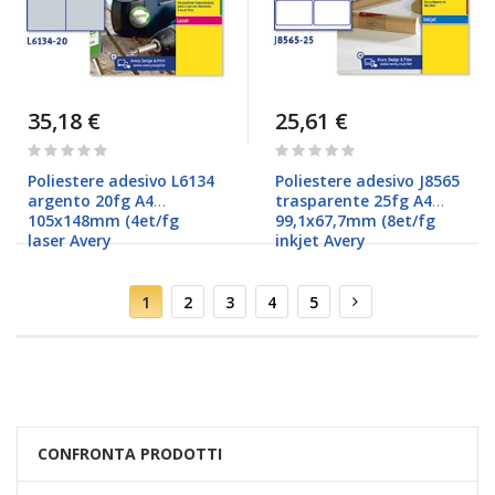
35,18 €
25,61 €
Rating:
Rating:
0%
0%
Poliestere adesivo L6134
Poliestere adesivo J8565
argento 20fg A4
trasparente 25fg A4
105x148mm (4et/fg
99,1x67,7mm (8et/fg
laser Avery
inkjet Avery
Pagina
Attualmente
Pagina
Pagina
Pagina
Pagina
Pagina
Successivo
1
2
3
4
5
stai
leggendo
la
pagina
CONFRONTA PRODOTTI