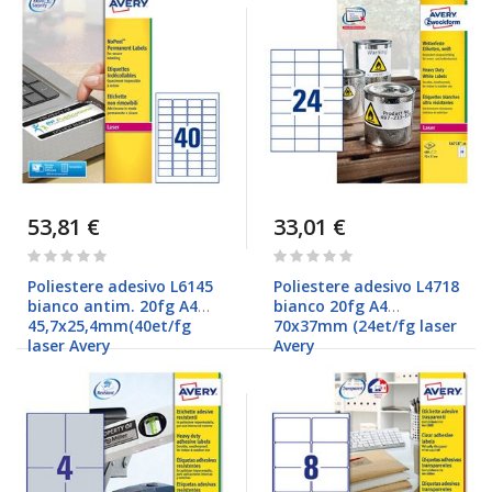
53,81 €
33,01 €
Rating:
Rating:
0%
0%
Poliestere adesivo L6145
Poliestere adesivo L4718
bianco antim. 20fg A4
bianco 20fg A4
45,7x25,4mm(40et/fg
70x37mm (24et/fg laser
laser Avery
Avery