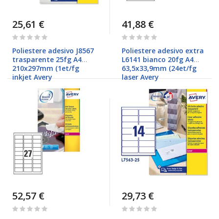
25,61 €
41,88 €
Rating:
Rating:
0%
0%
Poliestere adesivo J8567
Poliestere adesivo extra
trasparente 25fg A4
L6141 bianco 20fg A4
210x297mm (1et/fg
63,5x33,9mm (24et/fg
inkjet Avery
laser Avery
52,57 €
29,73 €
Rating:
Rating:
0%
0%