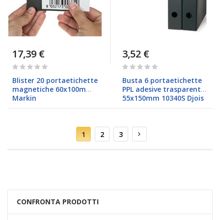
17,39 €
3,52 €
Rating:
Rating:
0%
0%
Blister 20 portaetichette
Busta 6 portaetichette
magnetiche 60x100mm
PPL adesive trasparenti
Markin
55x150mm 10340S Djois
Pagina
Attualmente
Pagina
Pagina
Pagina
Successivo
1
2
3
stai
leggendo
la
pagina
CONFRONTA PRODOTTI