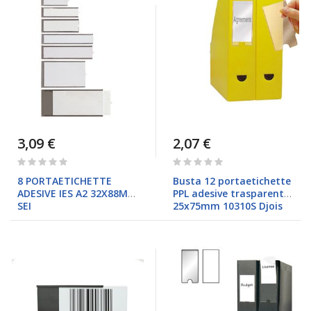
3,09 €
2,07 €
Rating:
Rating:
0%
0%
8 PORTAETICHETTE
Busta 12 portaetichette
ADESIVE IES A2 32X88MM
PPL adesive trasparenti
SEI
25x75mm 10310S Djois