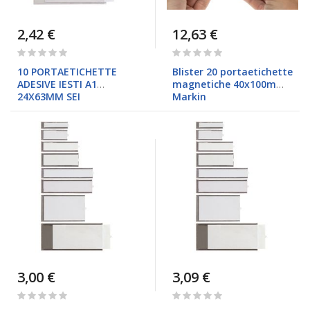
2,42 €
12,63 €
Rating:
Rating:
0%
0%
10 PORTAETICHETTE
Blister 20 portaetichette
ADESIVE IESTI A1
magnetiche 40x100mm
24X63MM SEI
Markin
3,00 €
3,09 €
Rating:
Rating:
0%
0%