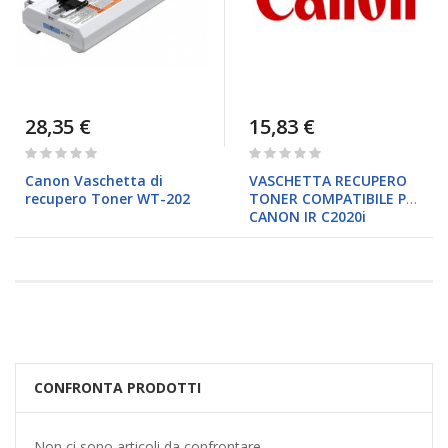
28,35 €
15,83 €
Rating:
Rating:
0%
0%
Canon Vaschetta di
VASCHETTA RECUPERO
recupero Toner WT-202
TONER COMPATIBILE PER
CANON IR C2020i
CONFRONTA PRODOTTI
Non ci sono articoli da confrontare.