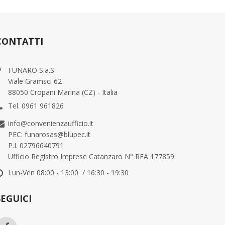
CONTATTI
FUNARO S.a.S
Viale Gramsci 62
88050 Cropani Marina (CZ) - Italia
Tel. 0961 961826
info@convenienzaufficio.it
PEC: funarosas@blupec.it
P.I. 02796640791
Ufficio Registro Imprese Catanzaro N° REA 177859
Lun-Ven 08:00 - 13:00 / 16:30 - 19:30
SEGUICI