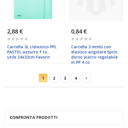
2,88 €
0,84 €
Rating:
Rating:
0%
0%
Cartella 3L c/elastico PPL
Cartella 3 lembi con
PASTEL azzurro f.to
elastico angolare Spring
utile 24x33cm Favorit
dorso piatto regolabile
in PP 4 co
Pagina
Attualmente
Pagina
Pagina
Pagina
Pagina
Successivo
1
2
3
4
stai
leggendo
la
pagina
CONFRONTA PRODOTTI