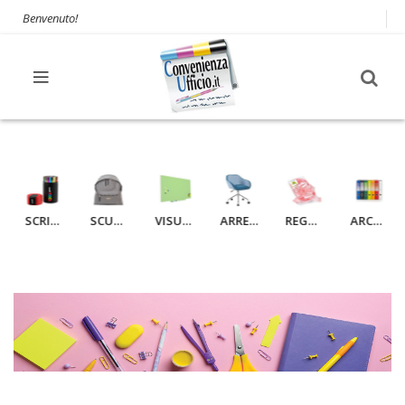
Benvenuto!
SCRITTURA
SCUOLA
VISUAL & COMUNICAZIONE
ARREDAMENTO
REGALO
ARCHIVIAZIONE